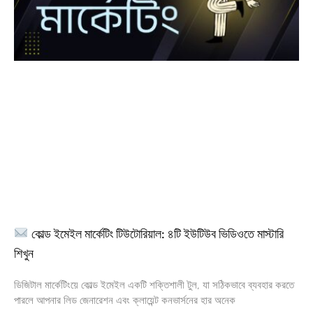
কোল্ড ইমেইল মার্কেটিং টিউটোরিয়াল: ৪টি ইউটিউব ভিডিওতে মাস্টারি
শিখুন
ডিজিটাল মার্কেটিংয়ে কোল্ড ইমেইল একটি শক্তিশালী টুল, যা সঠিকভাবে ব্যবহার করতে
পারলে আপনার লিড জেনারেশন এবং ক্লায়েন্ট কনভার্সনের হার অনেক