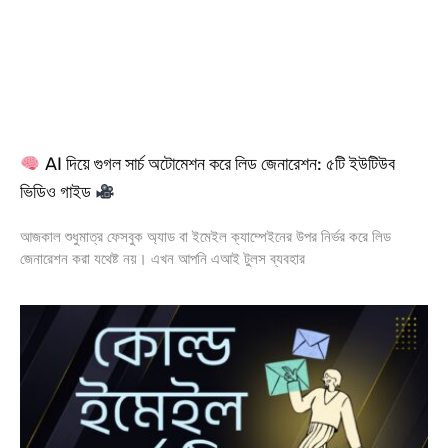
AI দিয়ে গুগল সার্চ অটোমেশন করে লিড জেনারেশন: ৫টি ইউটিউব
ভিডিও গাইড
আজকাল শুধুমাত্র ফেসবুক অ্যাড বা ইমেইল ক্যাম্পেইনের উপর নির্ভর করে লিড
জেনারেশন করা যথেষ্ট নয়। এখন আপনি এআই টুলস ব্যবহার