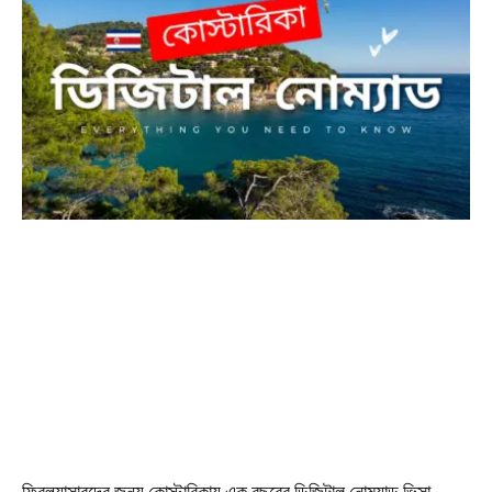
ফ্রিল্যান্সারদের জন্য কোস্টারিকায় এক বছরের ডিজিটাল নোম্যাড ভিসা