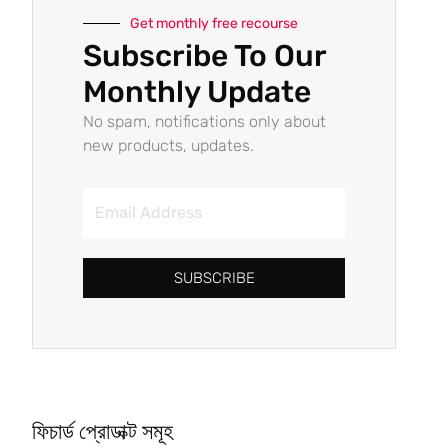
Get monthly free recourse
Subscribe To Our
Monthly Update
No spam, notifications only about
new products, updates.
SUBSCRIBE
ফিচার্ড প্রোডাক্ট সমূহ