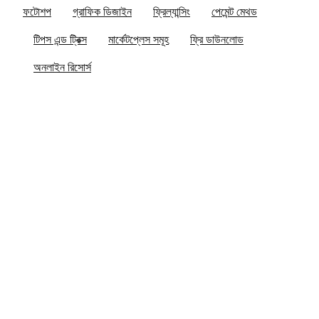
ফটোশপ
গ্রাফিক ডিজাইন
ফ্রিল্যান্সিং
পেমেন্ট মেথড
টিপস এন্ড ট্রিক্স
মার্কেটপ্লেস সমূহ
ফ্রি ডাউনলোড
অনলাইন রিসোর্স