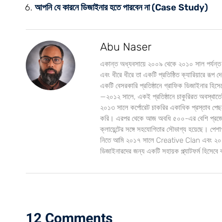
আপনি যে কারনে ডিজাইনার হতে পারবেন না (Case Study)
Abu Naser
একান্ত অধ্যবসায়ে ২০০৯ থেকে ২০১০ সাল পর্যন্ত
এবং ধীরে ধীরে তা একটি প্রতিষ্ঠিত ক্যারিয়ারে রূ
একটি বেসরকারি প্রতিষ্ঠানে গ্রাফিক ডিজাইনার হিসে
—২০১২ সালে, একই প্রতিষ্ঠানে চাকুরিরত অবস্থাতেই
২০১৩ সালে কর্পোরেট চাকরির একাধিক প্রস্তাব পেছনে 
করি। এরপর থেকে আজ অবধি ৫০০-এর বেশি প্রজেক্
ক্লায়েন্টের সঙ্গে সহযোগিতার সৌভাগ্য হয়েছে। পে
নিতে আমি ২০১৭ সালে Creative Clan এবং ২০১৮
ডিজাইনারদের জন্য একটি সহায়ক প্ল্যাটফর্ম হিসেব
12 Comments