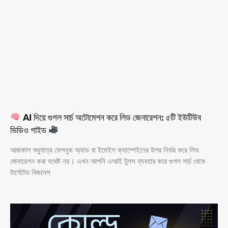
AI দিয়ে গুগল সার্চ অটোমেশন করে লিড জেনারেশন: ৫টি ইউটিউব
ভিডিও গাইড
আজকাল শুধুমাত্র ফেসবুক অ্যাড বা ইমেইল ক্যাম্পেইনের উপর নির্ভর করে লিড
জেনারেশন করা যথেষ্ট নয়। এখন আপনি এআই টুলস ব্যবহার করে গুগল সার্চ থেকে
টার্গেটেড বিজনেস