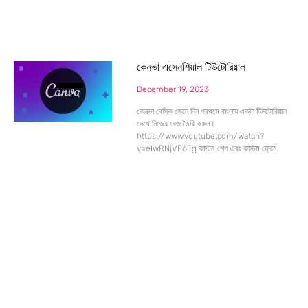
কেনভা এসেনশিয়াল টিউটোরিয়াল
December 19, 2023
কেনভা বেসিক জেনে নিন প্রথমে বাংলায় একটা টিউটোরিয়াল
দেখে নিজের বেজ তৈরি করুন।
https://www.youtube.com/watch?
v=eIwRNjVF6Eg কাস্টম শেপ এবং কাস্টম ফ্রেম