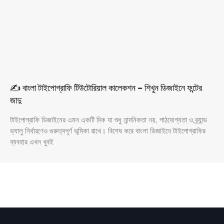
✍️ বাংলা টাইপোগ্রাফি টিউটোরিয়াল কালেকশন – শিখুন ডিজাইনে ফন্টের
জাদু
টাইপোগ্রাফি ডিজাইনের এমন একটি দিক যা শুধু নান্দনিকতা নয়, পাঠযোগ্যতা ও ব্র্যান্ড
ভ্যালু নির্ধারণেও গুরুত্বপূর্ণ ভূমিকা রাখে। বিশেষ করে বাংলা ডিজাইনে টাইপোগ্রাফির
ব্যবহার এখন খুবই