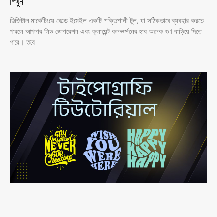
শিখুন
ডিজিটাল মার্কেটিংয়ে কোল্ড ইমেইল একটি শক্তিশালী টুল, যা সঠিকভাবে ব্যবহার করতে
পারলে আপনার লিড জেনারেশন এবং ক্লায়েন্ট কনভার্সনের হার অনেক গুণ বাড়িয়ে দিতে
পারে। তবে