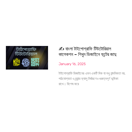
✍️ বাংলা টাইপোগ্রাফি টিউটোরিয়াল
কালেকশন – শিখুন ডিজাইনে ফন্টের জাদু
January 16, 2025
টাইপোগ্রাফি ডিজাইনের এমন একটি দিক যা শুধু নান্দনিকতা নয়,
পাঠযোগ্যতা ও ব্র্যান্ড ভ্যালু নির্ধারণেও গুরুত্বপূর্ণ ভূমিকা
রাখে। বিশেষ করে