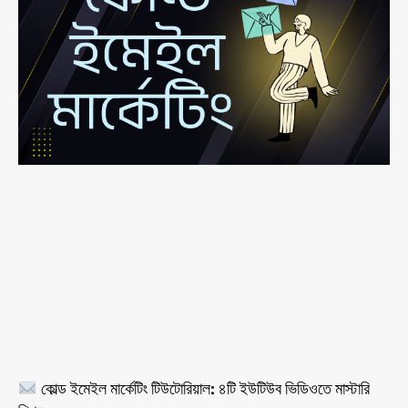
কোল্ড ইমেইল মার্কেটিং টিউটোরিয়াল: ৪টি ইউটিউব ভিডিওতে মাস্টারি