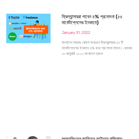
ফ্রিল্যান্সাররা পাবেন ৪% প্রনোদনা (৫৫
মার্কেটপ্লেসের ইনকামে)
January 31, 2022
বাংলাদেশ সরকার ঘোষণা করেছেন ফ্রিল্যান্সাররা ৫৫ টি
মার্কেটপ্লেসের ইনকামে ৪% করে প্রণোদনা পাবেন। রোববার
৩০ জানুয়ারি ২০২২ বাংলাদেশ ব্যাংক
ময়মনসিংহের জাহিদের ফাইভার বাজিমাত