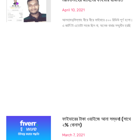
April 10, 2021
আলহামদুলিল্লাহ ধীরে ধীরে ফাইবারে ৫০০ রিভিউ পূর্ণ হলো।
এ জার্নি টা এতোটা সহজ ছিল না, অনেক বাধার সম্মুখীন হয়ছি
ফাইভারের টাকা ওয়াইজে আনা সম্ভব! (সাথে
২% বোনাস)
March 7, 2021