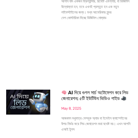
আপনি যদি একজন ফ্রিল্যান্সার, রিমোট এমপ্লয়ি, বা ডিজিটাল
উদ্যোক্তা হন, তবে এখনই প্রস্তুত হন এক নতুন
লাইফস্টাইলের জন্য। মধ্য আমেরিকার সুন্দর
দেশ কোস্টারিকা দিচ্ছে ডিজিটাল নোম্যাড
AI দিয়ে গুগল সার্চ অটোমেশন করে লিড
জেনারেশন: ৫টি ইউটিউব ভিডিও গাইড
May 8, 2025
আজকাল শুধুমাত্র ফেসবুক অ্যাড বা ইমেইল ক্যাম্পেইনের
উপর নির্ভর করে লিড জেনারেশন করা যথেষ্ট নয়। এখন আপনি
এআই টুলস