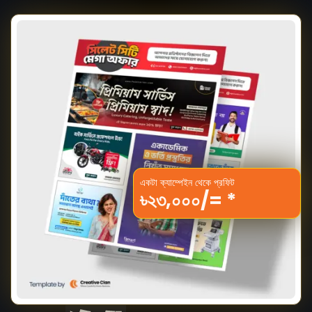
একটা ক্যাম্পেইন থেকে প্রফিট
৳২৩,০০০/= *