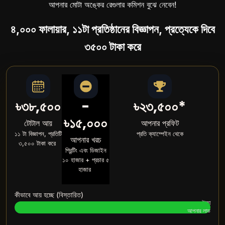
আপনার মোটা অঙ্কের রেগুলার কমিশন বুঝে নেবেন!
৪,০০০ ফালায়ার,
১১টা প্রতিষ্ঠানের বিজ্ঞাপন,
প্রত্যেকে দিবে
৩৫০০ টাকা করে
৳৩৮,৫০০
-
৳২৩,৫০০*
৳১৫,০০০
টোটাল আয়
আপনার প্রফিট
১১ টা বিজ্ঞাপন, প্রতিটি
প্রতি ক্যাম্পেইন থেকে
আপনার খরচ
৩,৫০০ টাকা করে
প্রিন্টিং এবং ডিজাইন
১০ হাজার + প্রচার ৫
হাজার
কীভাবে আয় হচ্ছে (বিস্তারিত)
৩৮,৫০০ টাকা
Cost: ৳১৫০০০ (29%)"
আপনার লাভ