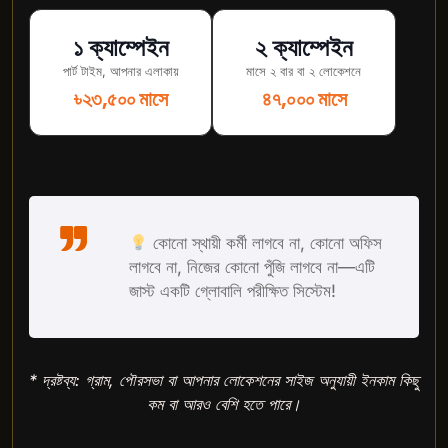
১ ক্যাম্পেইন
২ ক্যাম্পেইন
পার্ট টাইম, আপনার এলাকায়
মাসে ২ বার বা ২ লোকেশনে
৳২৩,৫০০ মাসে
৪৭,০০০ মাসে
কোনো স্থায়ী কর্মী লাগবে না, কোনো অফিস
লাগবে না, নিজের কোনো পুঁজি লাগবে না—এটি
জাস্ট একটি গ্লোবালি পরীক্ষিত সিস্টেম!
* দ্রষ্টব্য: গ্রাম, পৌরসভা বা আপনার লোকেশনের সাইজ অনুযায়ী ইনকাম কিছু
কম বা আরও বেশি হতে পারে।