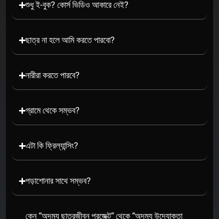
শুধু ই-বুক? কোর্স ভিডিও আকারে নেই?
ছাত্র না হলে আমি করতে পারবো?
নারীরা করতে পারবে?
গ্রামে থেকে সম্ভব?
এটা কি ফ্রিল্যান্সিং?
পড়াশোনার সাথে সম্ভব?
কেন “অদম্য ছাত্রজীবন প্রজেক্ট” থেকে “অদম্য উদ্যোক্তা