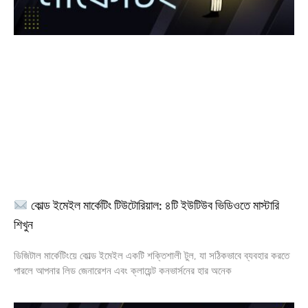
কোল্ড ইমেইল মার্কেটিং টিউটোরিয়াল: ৪টি ইউটিউব ভিডিওতে মাস্টারি
শিখুন
ডিজিটাল মার্কেটিংয়ে কোল্ড ইমেইল একটি শক্তিশালী টুল, যা সঠিকভাবে ব্যবহার করতে
পারলে আপনার লিড জেনারেশন এবং ক্লায়েন্ট কনভার্সনের হার অনেক