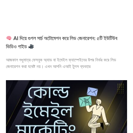
AI দিয়ে গুগল সার্চ অটোমেশন করে লিড জেনারেশন: ৫টি ইউটিউব
ভিডিও গাইড
আজকাল শুধুমাত্র ফেসবুক অ্যাড বা ইমেইল ক্যাম্পেইনের উপর নির্ভর করে লিড
জেনারেশন করা যথেষ্ট নয়। এখন আপনি এআই টুলস ব্যবহার