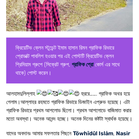
ক্রিয়েটিভ ক্লেন স্টুডেন্ট ইমাম হাসান রিমন গ্রাফিক রিভারে
প্রোডাক্ট পাবলিশ হওয়ার পর এই পোস্টটি ক্রিয়েটিভ ক্লেন
প্রিমিয়াম গ্রুপে (সিক্রেট গ্রুপ,
গ্রাফিক প্রো
কোর্স এর সাথে
থাকে) পোস্ট করেন।
আলহামদুলিল্লাহ
হুররে……. গ্রাফিক অথর হয়ে
গেলাম।আল্লাহর রহমতে গ্রাফিক রিভারে ডিজাইন এপ্রুভ হয়েছে। এটা
গ্রাফিক রিভারে প্রথম আপলোড ছিলো। প্রথম আপলোডে বাজিমাত করার
মতো অবস্থা। অনেক আনন্দ হচ্ছে। অনেক দিনের কষ্টটা স্বার্থক হয়েছে।
যাদের অবদানঃ আমার সফলতার পিছনে
Töwhîdūl Islåm
,
Nasir