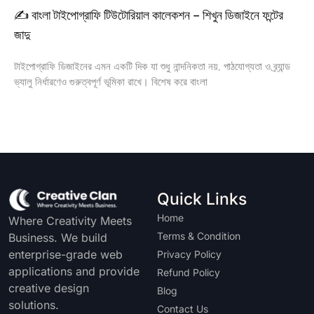
✍️ বাংলা টাইপোগ্রাফি টিউটোরিয়াল কালেকশন – শিখুন ডিজাইনে ফন্টের
জাদু
টাইপোগ্রাফি ডিজাইনের এমন একটি দিক যা শুধু নান্দনিকতা নয়, পাঠযোগ্যতা ও ব্র্যান্ড
ভ্যালু নির্ধারণেও গুরুত্বপূর্ণ ভূমিকা রাখে। বিশেষ করে বাংলা
Quick Links
Home
Where Creativity Meets
Terms & Condition
Business. We build
enterprise-grade web
Privacy Policy
applications and provide
Refund Policy
creative design
Blog
solutions.
Contact Us