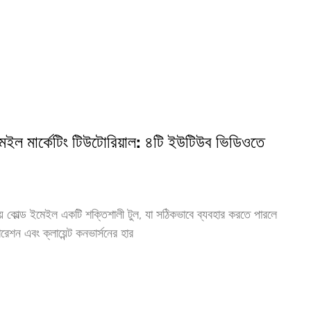
েইল মার্কেটিং টিউটোরিয়াল: ৪টি ইউটিউব ভিডিওতে
ংয়ে কোল্ড ইমেইল একটি শক্তিশালী টুল, যা সঠিকভাবে ব্যবহার করতে পারলে
শন এবং ক্লায়েন্ট কনভার্সনের হার