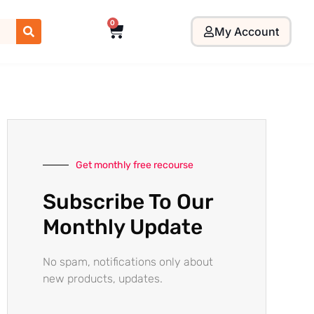
0
My Account
Get monthly free recourse
Subscribe To Our
Monthly Update
No spam, notifications only about
new products, updates.