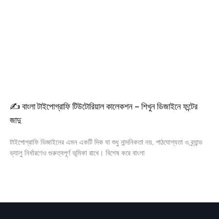
✍️ বাংলা টাইপোগ্রাফি টিউটোরিয়াল কালেকশন – শিখুন ডিজাইনে ফন্টের
জাদু
টাইপোগ্রাফি ডিজাইনের এমন একটি দিক যা শুধু নান্দনিকতা নয়, পাঠযোগ্যতা ও ব্র্যান্ড
ভ্যালু নির্ধারণেও গুরুত্বপূর্ণ ভূমিকা রাখে। বিশেষ করে বাংলা