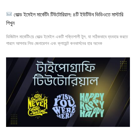
কোল্ড ইমেইল মার্কেটিং টিউটোরিয়াল: ৪টি ইউটিউব ভিডিওতে মাস্টারি
শিখুন
ডিজিটাল মার্কেটিংয়ে কোল্ড ইমেইল একটি শক্তিশালী টুল, যা সঠিকভাবে ব্যবহার করতে
পারলে আপনার লিড জেনারেশন এবং ক্লায়েন্ট কনভার্সনের হার অনেক