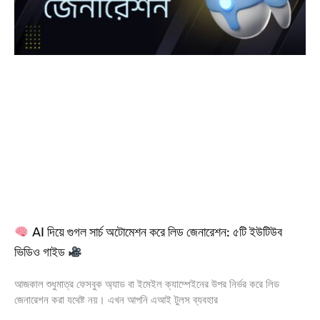
AI দিয়ে গুগল সার্চ অটোমেশন করে লিড জেনারেশন: ৫টি ইউটিউব
ভিডিও গাইড
আজকাল শুধুমাত্র ফেসবুক অ্যাড বা ইমেইল ক্যাম্পেইনের উপর নির্ভর করে লিড
জেনারেশন করা যথেষ্ট নয়। এখন আপনি এআই টুলস ব্যবহার