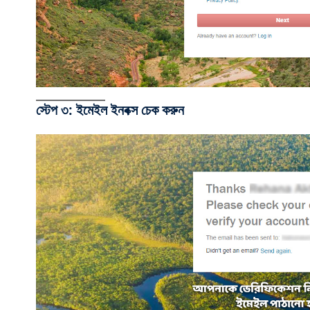
স্টেপ ৩: ইমেইল ইনবক্স চেক করুন