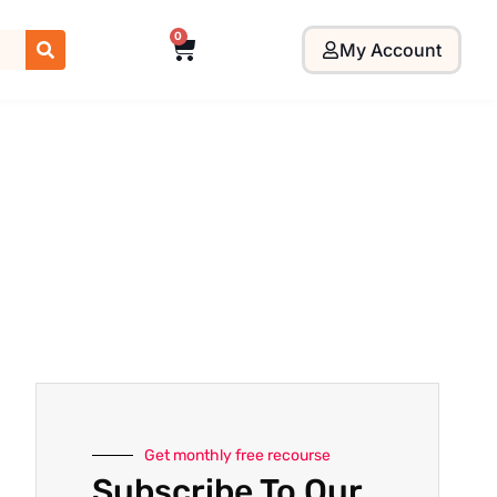
0
My Account
Get monthly free recourse
Subscribe To Our