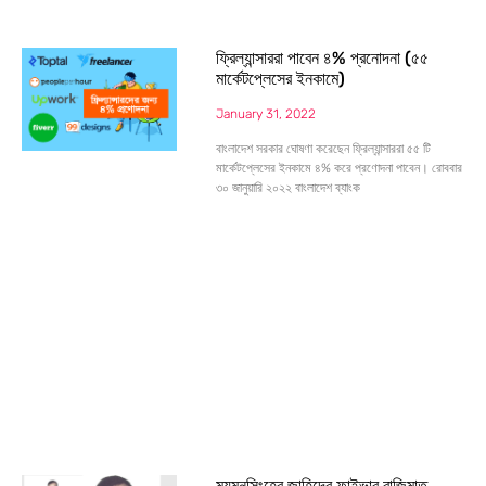
ফ্রিল্যান্সাররা পাবেন ৪% প্রনোদনা (৫৫
মার্কেটপ্লেসের ইনকামে)
January 31, 2022
বাংলাদেশ সরকার ঘোষণা করেছেন ফ্রিল্যান্সাররা ৫৫ টি
মার্কেটপ্লেসের ইনকামে ৪% করে প্রণোদনা পাবেন। রোববার
৩০ জানুয়ারি ২০২২ বাংলাদেশ ব্যাংক
ময়মনসিংহের জাহিদের ফাইভার বাজিমাত