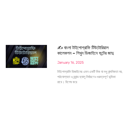
✍️ বাংলা টাইপোগ্রাফি টিউটোরিয়াল
কালেকশন – শিখুন ডিজাইনে ফন্টের জাদু
January 16, 2025
টাইপোগ্রাফি ডিজাইনের এমন একটি দিক যা শুধু নান্দনিকতা নয়,
পাঠযোগ্যতা ও ব্র্যান্ড ভ্যালু নির্ধারণেও গুরুত্বপূর্ণ ভূমিকা
রাখে। বিশেষ করে