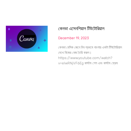
কেনভা এসেনশিয়াল টিউটোরিয়াল
December 19, 2023
কেনভা বেসিক জেনে নিন প্রথমে বাংলায় একটা টিউটোরিয়াল
দেখে নিজের বেজ তৈরি করুন।
https://www.youtube.com/watch?
v=eIwRNjVF6Eg কাস্টম শেপ এবং কাস্টম ফ্রেম