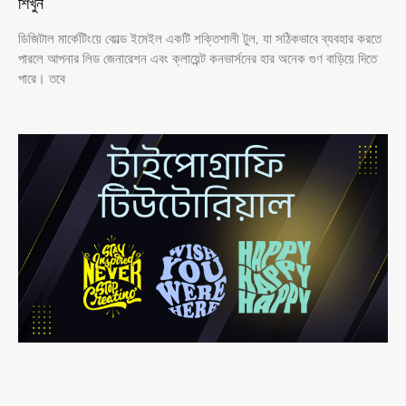
শিখুন
ডিজিটাল মার্কেটিংয়ে কোল্ড ইমেইল একটি শক্তিশালী টুল, যা সঠিকভাবে ব্যবহার করতে
পারলে আপনার লিড জেনারেশন এবং ক্লায়েন্ট কনভার্সনের হার অনেক গুণ বাড়িয়ে দিতে
পারে। তবে