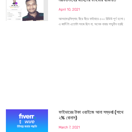
April 10, 2021
আলহামদুলিল্লাহ ধীরে ধীরে ফাইবারে ৫০০ রিভিউ পূর্ণ হলো।
এ জার্নি টা এতোটা সহজ ছিল না, অনেক বাধার সম্মুখীন হয়ছি
ফাইভারের টাকা ওয়াইজে আনা সম্ভব! (সাথে
২% বোনাস)
March 7, 2021