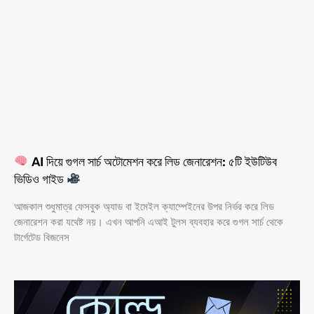
AI দিয়ে গুগল সার্চ অটোমেশন করে লিড জেনারেশন: ৫টি ইউটিউব
ভিডিও গাইড
আজকাল শুধুমাত্র ফেসবুক অ্যাড বা ইমেইল ক্যাম্পেইনের উপর নির্ভর করে লিড
জেনারেশন করা যথেষ্ট নয়। এখন আপনি এআই টুলস ব্যবহার করে গুগল সার্চ থেকে
টার্গেটেড বিজনেস