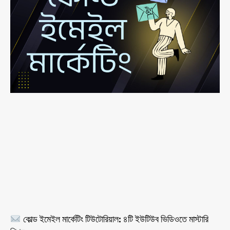
কোল্ড ইমেইল মার্কেটিং টিউটোরিয়াল: ৪টি ইউটিউব ভিডিওতে মাস্টারি