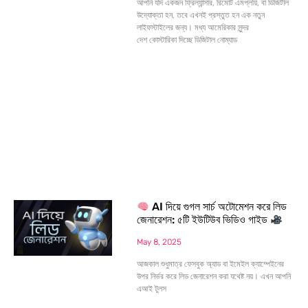
আপনি যদি একজন ফ্রিল্যান্সার, রিমোট এমপ্লয়ি, বা ডিজিটাল
উদ্যোক্তা হন, তবে এখনই প্রস্তুত হন এক নতুন
লাইফস্টাইলের জন্য। মধ্য আমেরিকার সুন্দর
দেশ কোস্টারিকা দিচ্ছে ডিজিটাল নোম্যাড
AI দিয়ে গুগল সার্চ অটোমেশন করে লিড
জেনারেশন: ৫টি ইউটিউব ভিডিও গাইড
May 8, 2025
আজকাল শুধুমাত্র ফেসবুক অ্যাড বা ইমেইল ক্যাম্পেইনের
উপর নির্ভর করে লিড জেনারেশন করা যথেষ্ট নয়। এখন আপনি
এআই টুলস