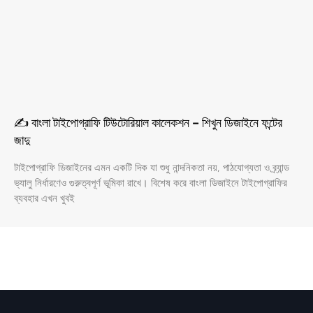
✍️ বাংলা টাইপোগ্রাফি টিউটোরিয়াল কালেকশন – শিখুন ডিজাইনে ফন্টের
জাদু
টাইপোগ্রাফি ডিজাইনের এমন একটি দিক যা শুধু নান্দনিকতা নয়, পাঠযোগ্যতা ও ব্র্যান্ড
ভ্যালু নির্ধারণেও গুরুত্বপূর্ণ ভূমিকা রাখে। বিশেষ করে বাংলা ডিজাইনে টাইপোগ্রাফির
ব্যবহার এখন খুবই