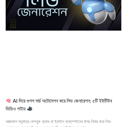
AI দিয়ে গুগল সার্চ অটোমেশন করে লিড জেনারেশন: ৫টি ইউটিউব
ভিডিও গাইড
আজকাল শুধুমাত্র ফেসবুক অ্যাড বা ইমেইল ক্যাম্পেইনের উপর নির্ভর করে লিড