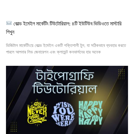
কোল্ড ইমেইল মার্কেটিং টিউটোরিয়াল: ৪টি ইউটিউব ভিডিওতে মাস্টারি
শিখুন
ডিজিটাল মার্কেটিংয়ে কোল্ড ইমেইল একটি শক্তিশালী টুল, যা সঠিকভাবে ব্যবহার করতে
পারলে আপনার লিড জেনারেশন এবং ক্লায়েন্ট কনভার্সনের হার অনেক