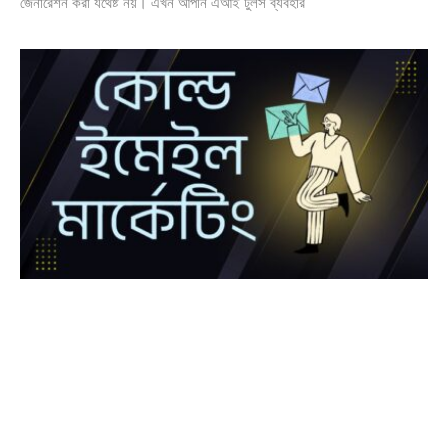
জেনারেশন করা যথেষ্ট নয়। এখন আপনি এআই টুলস ব্যবহার