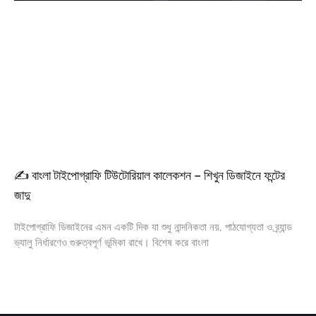
✍️ বাংলা টাইপোগ্রাফি টিউটোরিয়াল কালেকশন – শিখুন ডিজাইনে ফন্টের
জাদু
টাইপোগ্রাফি ডিজাইনের এমন একটি দিক যা শুধু নান্দনিকতা নয়, পাঠযোগ্যতা ও ব্র্যান্ড
ভ্যালু নির্ধারণেও গুরুত্বপূর্ণ ভূমিকা রাখে। বিশেষ করে বাংলা