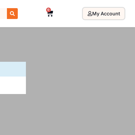
0
My Account