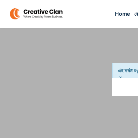
Home
কো
এই ফর্মটা শ
×