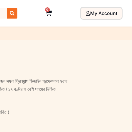
0
My Account
একজন সফল ফ্রিল্যান্স ডিজাইন প্রফেশনাল হওার
ও / ১৭ ঘণ্টার ও বেশি সময়ের ভিডিও
ারিত )