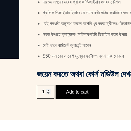
দ্রুতম সময়ের মধ্যে গ্রাফিক ডিজাইনার হওয়র কৌশল
গ্রাফিক ডিজাইনার হিসাবে যে ভাবে ফ্রীলেঞ্চিং ক্যারিয়ার শুর
যেই পদ্ধতি অনুসরণ করলে আপনি খুব দ্রুত ফ্রীলেঞ্চ ডিজাই
সহজ উপায়ে ক্লায়েন্টক সেটিসফেকটরি ডিজাইন করার উপায়
যেই ভাবে পার্মানেন্ট ক্লায়েন্ট পাবেন
$50 ডলারের ও বেশি মূল্যের ফটোশপ ব্রাশ এবং মোকাপ
জয়েন করতে অথবা কোর্স মডিউল দ
Add to cart