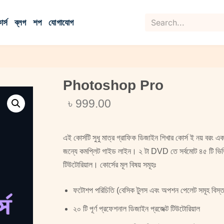
র্স
ব্লগ
শপ
যোগাযোগ
Photoshop Pro
৳
999
.00
এই কোর্সটি সুধু মাত্র গ্রাফিক ডিজাইন শিখার কোর্স ই নয় বরং 
জন্যে কমপ্লিট গাইড লাইন। ২ টা DVD তে সর্বমোট ৪৫ টি ভিডি
টিউটোরিয়াল। কোর্সের মূল বিষয় সমূহঃ
ফটোশপ পরিচিতি (বেসিক টুলস এবং অপশন পেলেট সমূহ বিস্ত
২০ টি পূর্ণ প্রফেশনাল ডিজাইন প্রজেক্ট টিউটোরিয়াল