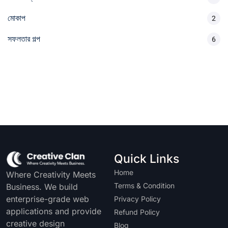
মোকাপ
2
সফলতার গল্প
6
Quick Links
Home
Where Creativity Meets
Terms & Condition
Business. We build
enterprise-grade web
Privacy Policy
applications and provide
Refund Policy
creative design
Blog