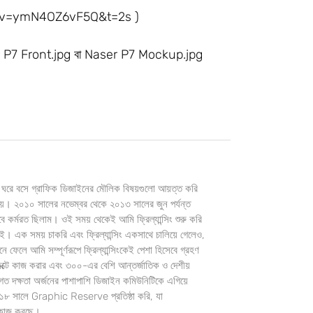
ch?v=ymN4OZ6vF5Q&t=2s )
aser P7 Front.jpg বা Naser P7 Mockup.jpg
 ঘরে বসে গ্রাফিক ডিজাইনের মৌলিক বিষয়গুলো আয়ত্ত করি
প দেয়। ২০১০ সালের নভেম্বর থেকে ২০১৩ সালের জুন পর্যন্ত
বে কর্মরত ছিলাম। ওই সময় থেকেই আমি ফ্রিল্যান্সিং শুরু করি
। এক সময় চাকরি এবং ফ্রিল্যান্সিং একসাথে চালিয়ে গেলেও,
ফেলে আমি সম্পূর্ণরূপে ফ্রিল্যান্সিংকেই পেশা হিসেবে গ্রহণ
টে কাজ করার এবং ৩০০-এর বেশি আন্তর্জাতিক ও দেশীয়
শাগত দক্ষতা অর্জনের পাশাপাশি ডিজাইন কমিউনিটিকে এগিয়ে
 সালে Graphic Reserve প্রতিষ্ঠা করি, যা
ে কাজ করছে।