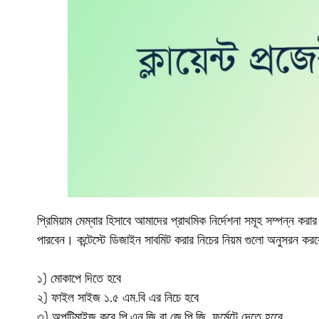
প্রিমিয়াম মেম্বার হিসাবে আমাদের প্রাথমিক নির্দেশনা সমূহ সম্পন্ন করা
পারবেন। কন্টেস্টে ডিজাইন সাবমিট করার নিচের নিয়ম গুলো অনুসরন করব
১) মোকাপে দিতে হবে
২) ফাইল সাইজ ১.৫ এম.বি এর নিচে হবে
৩) অপটিমাইজ করে পি.এন.জি বা জে.পি.জি. ফর্মেটে দেতে হবেে