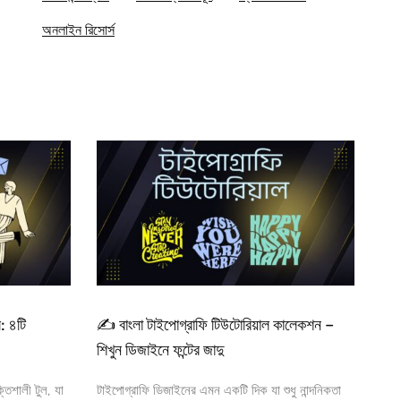
অনলাইন রিসোর্স
ল: ৪টি
✍️ বাংলা টাইপোগ্রাফি টিউটোরিয়াল কালেকশন –
শিখুন ডিজাইনে ফন্টের জাদু
তিশালী টুল, যা
টাইপোগ্রাফি ডিজাইনের এমন একটি দিক যা শুধু নান্দনিকতা