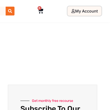
0
My Account
Get monthly free recourse
Subscribe To Our