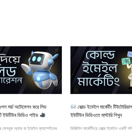
গুগল সার্চ অটোমেশন করে লিড
কোল্ড ইমেইল মার্কেটিং টিউটোরিয়া
টি ইউটিউব ভিডিও গাইড
ইউটিউব ভিডিওতে মাস্টারি শিখুন
র ফেসবুক অ্যাড বা ইমেইল ক্যাম্পেইনের
ডিজিটাল মার্কেটিংয়ে কোল্ড ইমেইল একটি শক্