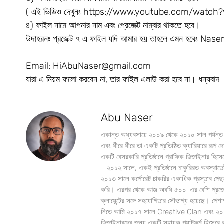
( এই ভিডিও দেখুনঃ https://www.youtube.com/wat
৪) ফাইল নামে আপনার নাম এবং প্রেজেক্ট নাম্বার থাকতে হবে।
উদাহরনঃ প্রজেক্ট ৭ এ ফাইল যদি আমার হয় তাহলে এমন হবেঃ N
Email:
HiAbuNaser@gmail.com
যারা এ নিয়ম ফলো করবেন না, তার ফাইল এলাউ করা হবে না। ধন্যবাদ
Abu Naser
একান্ত অধ্যবসায়ে ২০০৯ থেকে ২০১০ সাল পর্যন্ত
এবং ধীরে ধীরে তা একটি প্রতিষ্ঠিত ক্যারিয়ারে রূ
একটি বেসরকারি প্রতিষ্ঠানে গ্রাফিক ডিজাইনার হিসে
—২০১২ সালে, একই প্রতিষ্ঠানে চাকুরিরত অবস্থাতেই
২০১৩ সালে কর্পোরেট চাকরির একাধিক প্রস্তাব পেছনে 
করি। এরপর থেকে আজ অবধি ৫০০-এর বেশি প্রজেক্
ক্লায়েন্টের সঙ্গে সহযোগিতার সৌভাগ্য হয়েছে। পে
নিতে আমি ২০১৭ সালে Creative Clan এবং ২০১৮
ডিজাইনারদের জন্য একটি সহায়ক প্ল্যাটফর্ম হিসেব