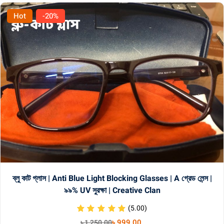
Hot
-20%
ব্লু কাট গ্লাস | Anti Blue Light Blocking Glasses | A গ্রেড লেন্স |
৯৯% UV সুরক্ষা | Creative Clan
(5.00)
৳
999
.00
৳
1,250
.00