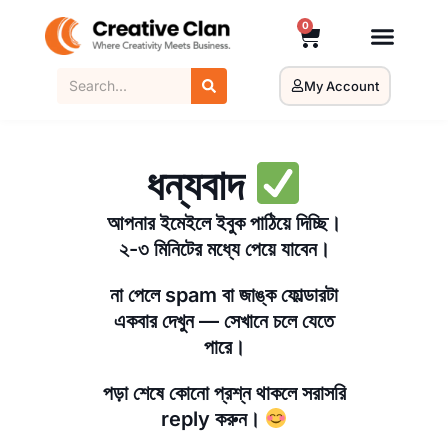
0
My Account
ধন্যবাদ
আপনার ইমেইলে ইবুক পাঠিয়ে দিচ্ছি।
২-৩ মিনিটের মধ্যে পেয়ে যাবেন।
না পেলে spam বা জাঙ্ক ফোল্ডারটা
একবার দেখুন — সেখানে চলে যেতে
পারে।
পড়া শেষে কোনো প্রশ্ন থাকলে সরাসরি
reply করুন।