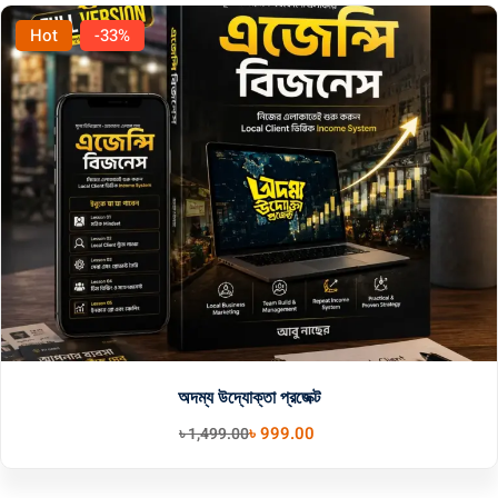
Hot
-33%
অদম্য উদ্যোক্তা প্রজেক্ট
৳
999
.00
৳
1,499
.00