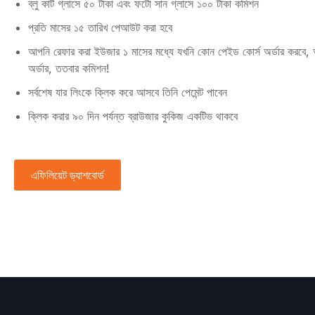
ব্লু কাট গ্লাসে ৫০ টাকা এবং ফটো সান গ্লাসে ১০০ টাকা কমিশন
প্রতি মাসের ১৫ তারিখ পেআউট করা হবে
আপনি রেফার করা ইউজার ১ মাসের মধ্যে যখনি কোন পেইড কোর্স অর্ডার করবে
অর্ডার, ততবার কমিশন!
সর্বশেষ যার লিংকে ক্লিক করে আসবে তিনি পেমেন্ট পাবেন
ক্লিক করার ৯০ দিন পর্যন্ত ব্রাউজার কুকিজ একটিভ থাকবে
এফিলিয়েট ড্যাশবোর্ড