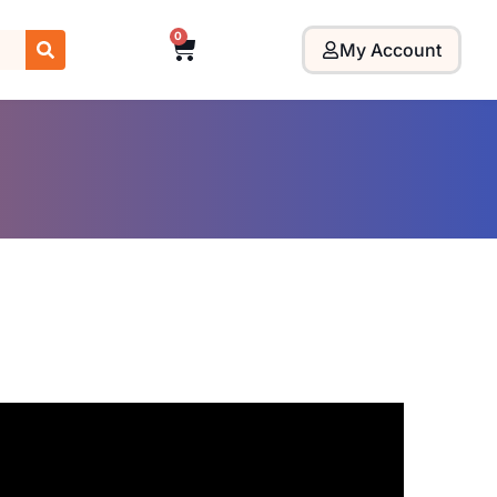
0
My Account