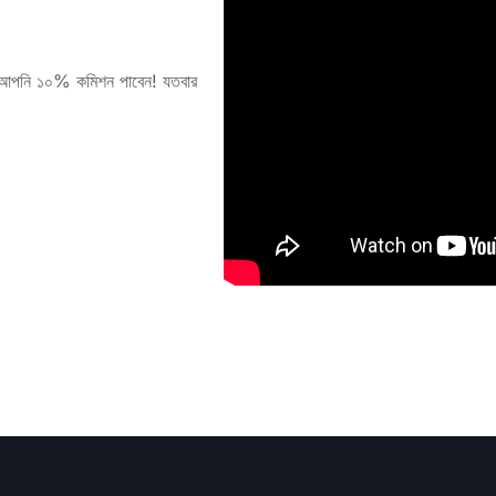
, আপনি ১০% কমিশন পাবেন! যতবার